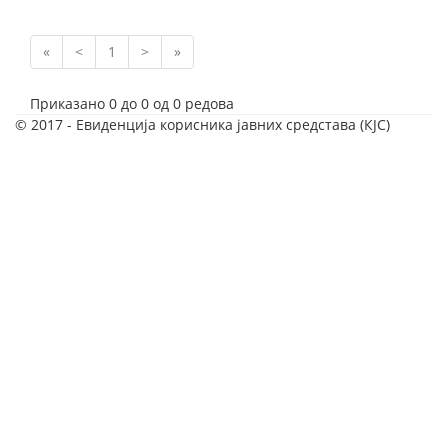
«
<
1
>
»
Приказано 0 до 0 од 0 редова
© 2017 - Евиденција корисника јавних средстава (КЈС)