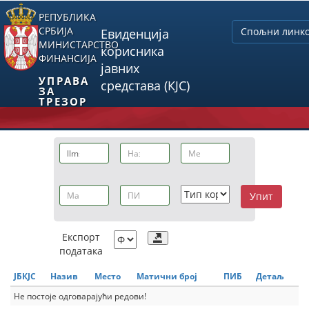
РЕПУБЛИКА
СРБИЈА
Спољни линк
Евиденција
МИНИСТАРСТВО
корисника
ФИНАНСИЈА
јавних
УПРАВА
средстава (КЈС)
ЗА
ТРЕЗОР
Упит
Експорт
података
ЈБКЈС
Назив
Место
Матични број
ПИБ
Детаљ
Не постоје одговарајући редови!